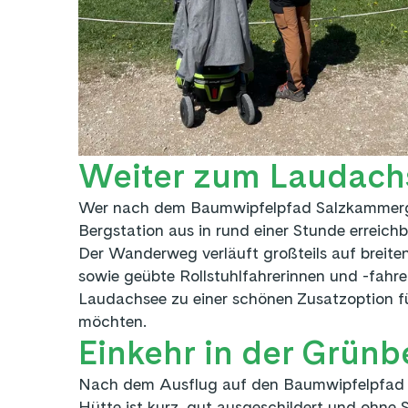
Weiter zum Laudach
Wer nach dem Baumwipfelpfad Salzkammergut
Bergstation aus in rund einer Stunde erreichb
Der Wanderweg verläuft großteils auf breite
sowie geübte Rollstuhlfahrerinnen und -fahr
Laudachsee zu einer schönen Zusatzoption für
möchten.
Einkehr in der Grün
Nach dem Ausflug auf den Baumwipfelpfad Sa
Hütte ist kurz, gut ausgeschildert und ohne 