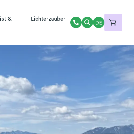
ist &
Lichterzauber
DE