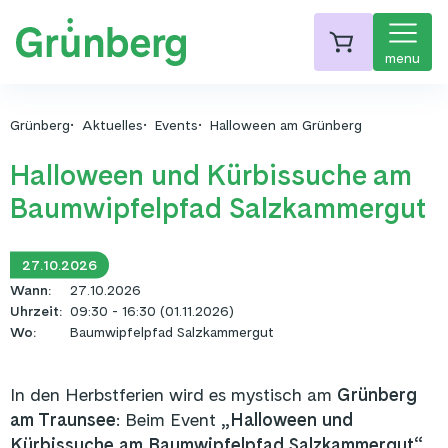
menu
Grünberg
Aktuelles
Events
Halloween am Grünberg
Halloween und Kürbissuche am
Baumwipfelpfad Salzkammergut
27.10.2026
Wann
:
27.10.2026
Uhrzeit
:
09:30 - 16:30 (01.11.2026)
Wo
:
Baumwipfelpfad Salzkammergut
In den Herbstferien wird es mystisch am
Grünberg
am Traunsee
: Beim Event
„Halloween und
Kürbissuche am Baumwipfelpfad Salzkammergut“