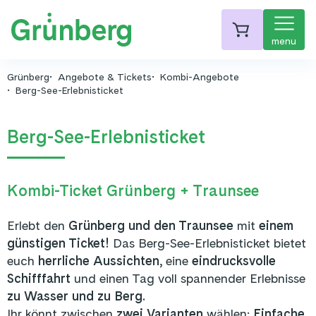
menu
Grünberg
Angebote & Tickets
Kombi-Angebote
Berg-See-Erlebnisticket
Berg-See-Erlebnisticket
Kombi-Ticket Grünberg + Traunsee
Erlebt den
Grünberg und den Traunsee
mit
einem
günstigen Ticket!
Das Berg-See-Erlebnisticket bietet
euch
herrliche Aussichten,
eine
eindrucksvolle
Schifffahrt
und einen Tag voll spannender Erlebnisse
zu Wasser und zu Berg.
Ihr könnt zwischen
zwei Varianten
wählen:
Einfache