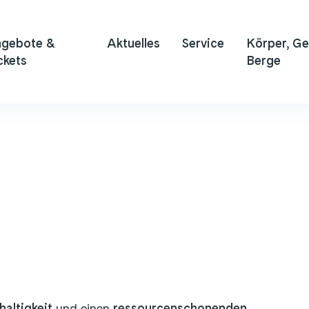
gebote &
Aktuelles
Service
Körper, Ge
ckets
Berge
altigkeit
und einen
ressourcenschonenden