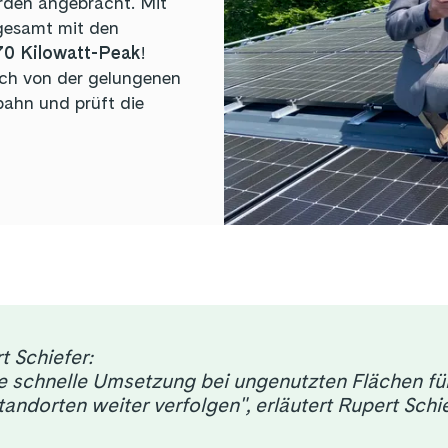
den angebracht. Mit
gesamt mit den
70 Kilowatt-Peak
!
ich von der gelungenen
ahn und prüft die
 Schiefer:
eine schnelle Umsetzung bei ungenutzten Flächen f
tandorten weiter verfolgen", erläutert Rupert Sch