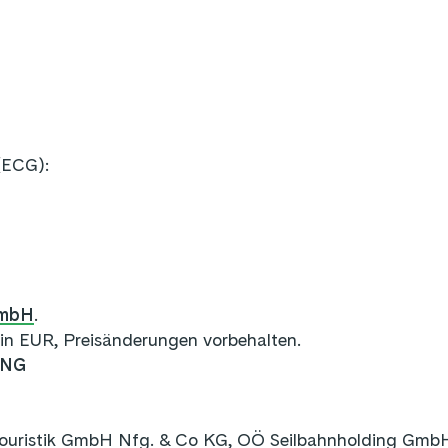
(ECG):
GmbH
.
e in EUR, Preisänderungen vorbehalten.
UNG
Touristik GmbH Nfg. & Co KG, OÖ Seilbahnholding GmbH,