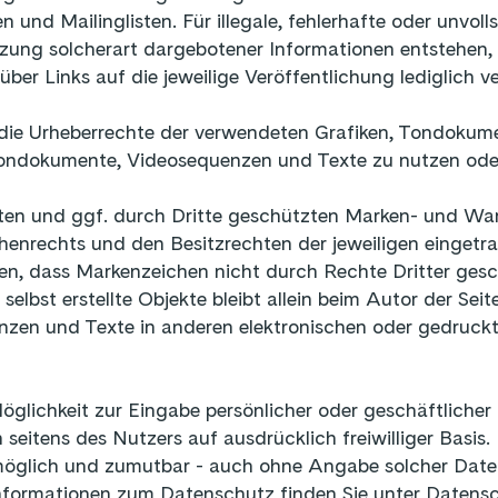
 und Mailinglisten. Für illegale, fehlerhafte oder unvol
ng solcherart dargebotener Informationen entstehen, ha
über Links auf die jeweilige Veröffentlichung lediglich 
nen die Urheberrechte der verwendeten Grafiken, Tondoku
, Tondokumente, Videosequenzen und Texte zu nutzen oder
nten und ggf. durch Dritte geschützten Marken- und Wa
enrechts und den Besitzrechten der jeweiligen eingetr
en, dass Markenzeichen nicht durch Rechte Dritter gesc
selbst erstellte Objekte bleibt allein beim Autor der Sei
zen und Texte in anderen elektronischen oder gedruckte
Möglichkeit zur Eingabe persönlicher oder geschäftliche
n seitens des Nutzers auf ausdrücklich freiwilliger Basi
 möglich und zumutbar - auch ohne Angabe solcher Dat
nformationen zum Datenschutz finden Sie unter
Datensc