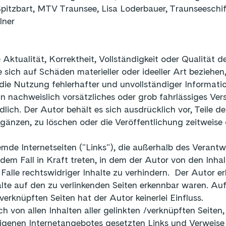
pitzbart, MTV Traunsee, Lisa Loderbauer, Traunseeschi
lner
Aktualität, Korrektheit, Vollständigkeit oder Qualität de
ich auf Schäden materieller oder ideeller Art beziehe
ie Nutzung fehlerhafter und unvollständiger Informatio
n nachweislich vorsätzliches oder grob fahrlässiges Vers
dlich. Der Autor behält es sich ausdrücklich vor, Teile
änzen, zu löschen oder die Veröffentlichung zeitweise 
remde Internetseiten ("Links"), die außerhalb des Veran
 dem Fall in Kraft treten, in dem der Autor von den Inha
lle rechtswidriger Inhalte zu verhindern. Der Autor erk
alte auf den zu verlinkenden Seiten erkennbar waren. Auf
verknüpften Seiten hat der Autor keinerlei Einfluss.
ich von allen Inhalten aller gelinkten /verknüpften Seite
es eigenen Internetangebotes gesetzten Links und Verweis