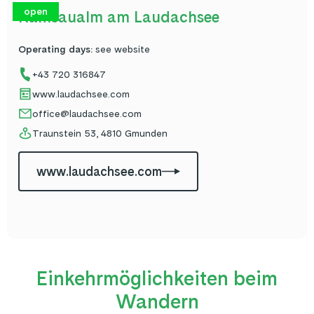
open
Ramsaualm am Laudachsee
Operating days
:
see website
+43 720 316847
www.laudachsee.com
office@laudachsee.com
Traunstein 53, 4810 Gmunden
www.laudachsee.com
Einkehrmöglichkeiten beim
Wandern