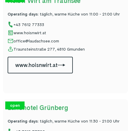
Hois'n Wirt am Traunsee
Operating days
:
täglich, warme Küche von 11:00 - 21:00 Uhr
+43 7612 77333
www.hoisnwirt.at
office@laudachsee.com
Traunsteinstraße 277, 4810 Gmunden
www.hoisnwirt.at
open
Landhotel Grünberg
Operating days
:
täglich, warme Küche von 11:30 - 21:00 Uhr