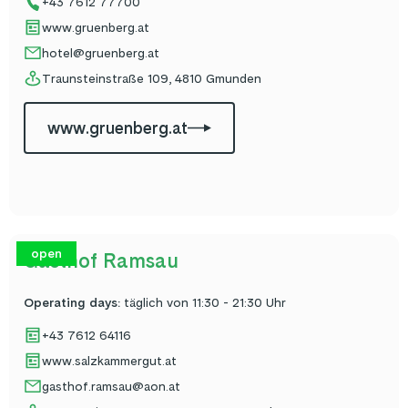
+43 7612 77700
www.gruenberg.at
hotel@gruenberg.at
Traunsteinstraße 109, 4810 Gmunden
www.gruenberg.at
open
Gasthof Ramsau
Operating days
:
täglich von 11:30 - 21:30 Uhr
+43 7612 64116
www.salzkammergut.at
gasthof.ramsau@aon.at