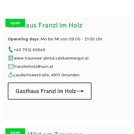
open
Gasthaus Franzl im Holz
Operating days
:
Mo bis Mi von 09:00 - 21:00 Uhr
+43 7612 62645
www.traunsee-almtal.salzkammergut.at
franzlimholz@aon.at
Laudachseestraße, 4810 Gmunden
Gasthaus Franzl im Holz
open