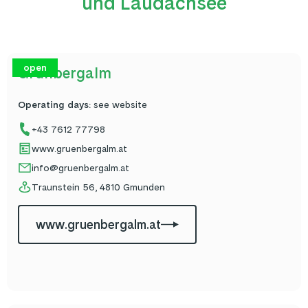
und Laudachsee
open
Grünbergalm
Operating days
:
see website
+43 7612 77798
www.gruenbergalm.at
info@gruenbergalm.at
Traunstein 56, 4810 Gmunden
www.gruenbergalm.at